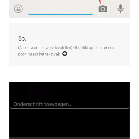
5b.
(Alleen voor nieuwere toestellen) Of u klikt op het camera
icoon naast het tekstvak